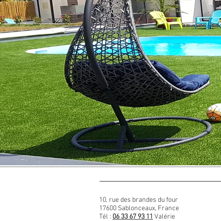
10, rue des brandes du four
17600 Sablonceaux, France
Tél :
06 33 67 93 11
Valérie