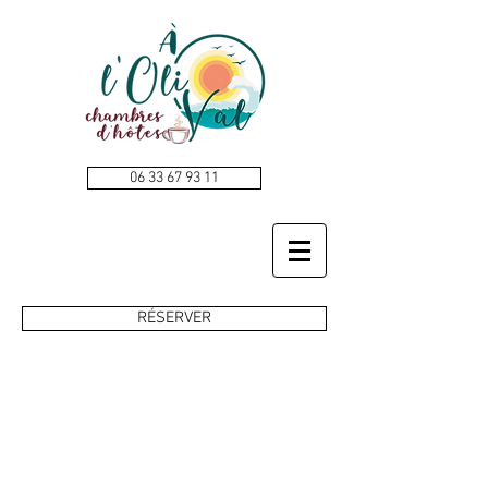
06 33 67 93 11
RÉSERVER
CHAMBRES D'HÔTES,
GÎTES PROCHE DE
ROYAN, SAUJON et
SAINTES